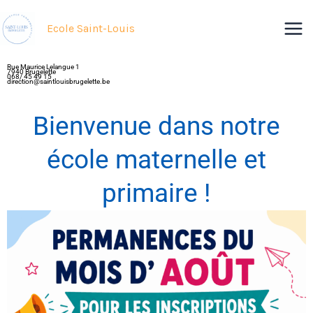
Aller
au
Ecole Saint-Louis
contenu
Rue Maurice Lelangue 1
7940 Brugelette
068/ 45 49 15
direction@saintlouisbrugelette.be
Bienvenue dans notre
école maternelle et
primaire !