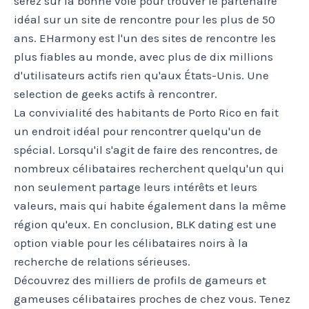
serez sur la bonne voie pour trouver le partenaire
idéal sur un site de rencontre pour les plus de 50
ans. EHarmony est l'un des sites de rencontre les
plus fiables au monde, avec plus de dix millions
d'utilisateurs actifs rien qu'aux États-Unis. Une
selection de geeks actifs à rencontrer.
La convivialité des habitants de Porto Rico en fait
un endroit idéal pour rencontrer quelqu'un de
spécial. Lorsqu'il s'agit de faire des rencontres, de
nombreux célibataires recherchent quelqu'un qui
non seulement partage leurs intérêts et leurs
valeurs, mais qui habite également dans la même
région qu'eux. En conclusion, BLK dating est une
option viable pour les célibataires noirs à la
recherche de relations sérieuses.
Découvrez des milliers de profils de gameurs et
gameuses célibataires proches de chez vous. Tenez