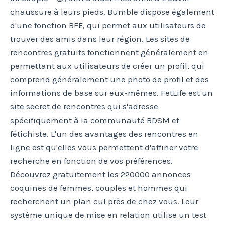
chaussure à leurs pieds. Bumble dispose également
d'une fonction BFF, qui permet aux utilisateurs de
trouver des amis dans leur région. Les sites de
rencontres gratuits fonctionnent généralement en
permettant aux utilisateurs de créer un profil, qui
comprend généralement une photo de profil et des
informations de base sur eux-mêmes. FetLife est un
site secret de rencontres qui s'adresse
spécifiquement à la communauté BDSM et
fétichiste. L'un des avantages des rencontres en
ligne est qu'elles vous permettent d'affiner votre
recherche en fonction de vos préférences.
Découvrez gratuitement les 220000 annonces
coquines de femmes, couples et hommes qui
recherchent un plan cul près de chez vous. Leur
système unique de mise en relation utilise un test