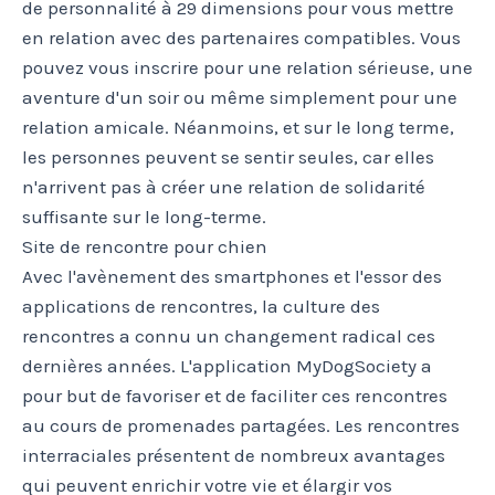
de personnalité à 29 dimensions pour vous mettre
en relation avec des partenaires compatibles. Vous
pouvez vous inscrire pour une relation sérieuse, une
aventure d'un soir ou même simplement pour une
relation amicale. Néanmoins, et sur le long terme,
les personnes peuvent se sentir seules, car elles
n'arrivent pas à créer une relation de solidarité
suffisante sur le long-terme.
Site de rencontre pour chien
Avec l'avènement des smartphones et l'essor des
applications de rencontres, la culture des
rencontres a connu un changement radical ces
dernières années. L'application MyDogSociety a
pour but de favoriser et de faciliter ces rencontres
au cours de promenades partagées. Les rencontres
interraciales présentent de nombreux avantages
qui peuvent enrichir votre vie et élargir vos